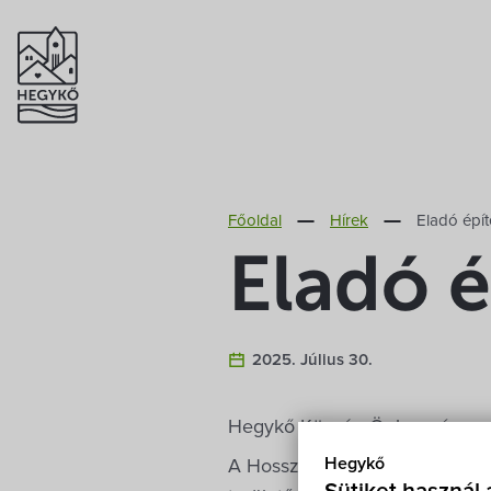
Főoldal
Hírek
Eladó épít
Eladó é
2025. Július 30.
Hegykő Község Önkormányzata á
Hegykő
A Hosszúkertek utca folytatás