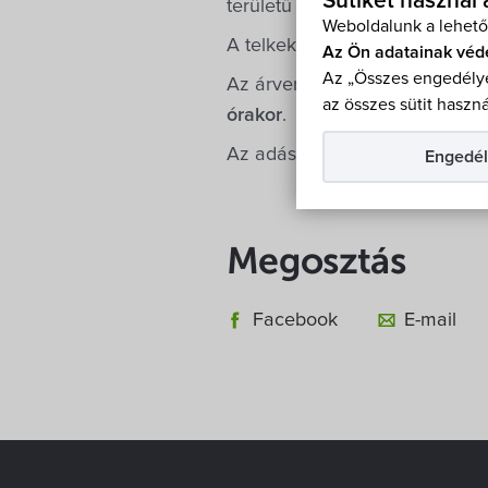
Sütiket használ
területű telkek elhelyezkedés
Weboldalunk a lehető
A telkeket beépítési kötelezett
Az Ön adatainak véd
Az „Összes engedélye
Az árverésre közjegyző jelenl
az összes sütit haszná
órakor
.
Az adásvétel és az árverésen t
Engedél
Megosztás
Facebook
E-mail