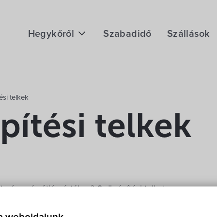
Hegykőről
Szabadidő
Szállások
Megközelítés
Fontos telefonszámok
ési telkek
Földrajzi adottság
pítési telkek
Éghajlat
Hegykő történelme
rverés útján értékesít 2 db építési telket.
ában található 959 és 960 hrsz-ú – jelenleg még közműve