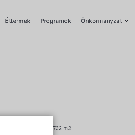
Éttermek
Programok
Önkormányzat
Hírek
eÜgyintézés
Önkormányzati hivatal
Képviselő-testület
Választási információk
Közoktatási Intézmények
Egyesületek, alapítványok
sítés nélküli – 731 és 732 m2