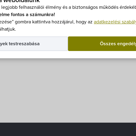
 a weboldalunk
e a
térképmásolaton
látható.
 legjobb felhasználói élmény és a biztonságos működés érdekéb
ség nem terheli.
elme fontos a számunkra!
zése” gombra kattintva hozzájárul, hogy az
adatkezelési szabál
étében, az önkormányzati hivatalban kerül sor
2025. augu
lhatjuk.
örténő részvétel feltételeit az
árverési hirdetmény
tartal
yek testreszabása
Összes engedél