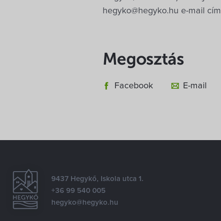
hegyko@hegyko.hu e-mail címre
Megosztás
Facebook
E-mail
9437 Hegykő, Iskola utca 1.
+36 99 540 005
hegyko@hegyko.hu