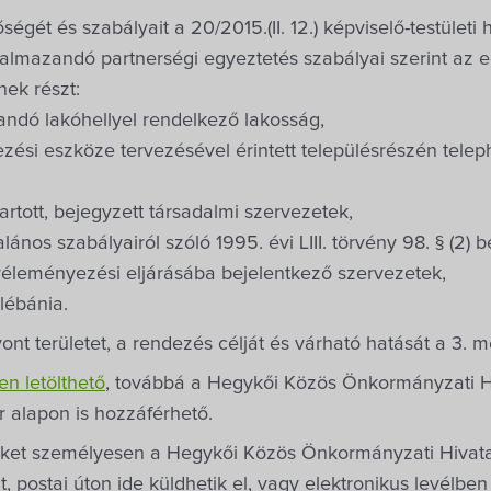
égét és szabályait a 20/2015.(II. 12.) képviselő-testületi 
lkalmazandó partnerségi egyeztetés szabályai szerint az 
ek részt:
andó lakóhellyel rendelkező lakosság,
zési eszköze tervezésével érintett településrészén tele
rtott, bejegyzett társadalmi szervezetek,
ános szabályairól szóló 1995. évi LIII. törvény 98. § (2) 
véleményezési eljárásába bejelentkező szervezetek,
lébánia.
nt területet, a rendezés célját és várható hatását a 3. m
nen letölthető
, továbbá a Hegykői Közös Önkormányzati Hi
r alapon is hozzáférhető.
lüket személyesen a Hegykői Közös Önkormányzati Hivata
át, postai úton ide küldhetik el, vagy elektronikus levélben