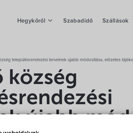
Hegykőről
Szabadidő
Szállások
Megközelítés
Fontos telefonszámok
ség településrendezési terveinek újabb módosítása, előzetes tájéko
Földrajzi adottság
 község
Éghajlat
lésrendezési
Hegykő történelme
ek újabb módo