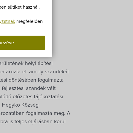
i
Villa Igku Kft.
en sütiket használ.
Közérdekű adatok
yzatnak
megfelelően
Pályázatok
yezése
Dokumentumok
ületének helyi építési
határozta el, amely szándékát
sztési döntésében fogalmazta
fejlesztési szándék vált
olódó előzetes tájékoztatási
ét Hegykő Község
atározatában fogalmazta meg. A
ra is teljes eljárásban kerül