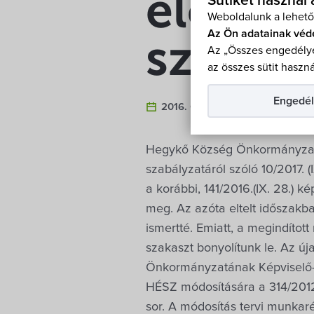
előzete
Sütiket használ
Weboldalunk a lehető
Az Ön adatainak véd
szakasz
Az „Összes engedélye
az összes sütit haszná
Engedél
2016. Október 5.
Hegykő Község Önkormányzatána
szabályzatáról szóló 10/2017. 
a korábbi, 141/2016.(IX. 28.) 
meg. Az azóta eltelt időszakba
ismertté. Emiatt, a megindítot
szakaszt bonyolítunk le. Az ú
Önkormányzatának Képviselő-te
HÉSZ módosítására a 314/2012.(
sor. A módosítás tervi munkarés