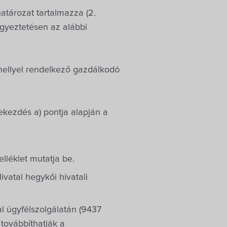
határozat tartalmazza (2.
egyeztetésen az alábbi
phellyel rendelkező gazdálkodó
bekezdés a) pontja alapján a
elléklet mutatja be.
vatal hegykői hivatali
l ügyfélszolgálatán (9437
 továbbíthatják a