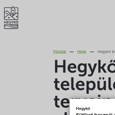
Főoldal
Hírek
Hegykő köz
Hegykő
telepü
tervein
Hegykő