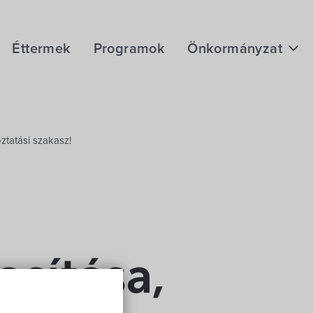
Éttermek
Programok
Önkormányzat
Hírek
eÜgyintézés
ztatási szakasz!
Önkormányzati hivatal
Képviselő-testület
Választási információk
Közoktatási Intézmények
sítása,
Egyesületek, alapítványok