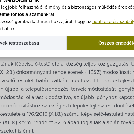
s tájékoztatás
 a weboldalunk
 legjobb felhasználói élmény és a biztonságos működés érdekéb
elme fontos a számunkra!
!
zése” gombra kattintva hozzájárul, hogy az
adatkezelési szabál
lhatjuk.
yek testreszabása
Összes engedél
k Képviselő-testülete a község teljes közigazgatási ter
(IX. 28.) önkormányzati rendeletének (HÉSZ) módosítását 
képviselő-testületi határozatként meghozott településfejle
n újabb, a településrendezési tervek módosítását igénylő 
t módosítási eljárást kiegészítve, az újabb igényhez kapcs
jabb módosításhoz szükséges településfejlesztési döntés
stülete a 176/2016.(XII.8.) számú képviselő-testületi h
XI. 8.) Korm. rendelet 32. §-ában foglaltak alapján tovább
zeket is érint.