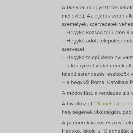
A társadalmi egyeztetés lehetős
melléklet). Az eljárás során a
személyek, szervezetek vehetn
– Hegykő község területén áll
– Hegykő adott településrende
szervezet,
– Hegykő településen nyilvánta
– a környezet védelmének által
településrendezési eszközök 
– a hegykői Római Katolikus P
A módosítást, a rendezés alá vo
A hivatkozott
1-3. melléklet in
helyiségének titkárságán, papí
A partnerek írásos észrevéte
Hegykő, Iskola u. 1.) adhatják 