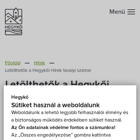
Menü
Hegykőről
Főoldal
Hírek
Megközelítés
Szabadidő
Letölthetők a Hegykői Hírek tavalyi számai
Letölthetők a Hegykői
Fontos telefonszámok
Szállások
Hírek tavalyi számai
Hegykő
Földrajzi adottság
Sütiket használ a weboldalunk
Éttermek
2012. Január 5.
Weboldalunk a lehető legjobb felhasználói élmény és
a biztonságos működés érdekében sütiket használ.
Éghajlat
Programok
Az Ön adatainak védelme fontos a számunkra!
Az önkormányzat által kiadott Hegykői Hírek című
Az „Összes engedélyezése” gombra kattintva
Hegykő történelme
időszaki újság az elmúlt évben két alkalommal jelent