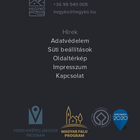
Villa Igku Kft.
+36 99 540 005
hegyko@hegyko.hu
Közérdekű adatok
Hírek
Pályázatok
Adatvédelem
Süti beállítások
Dokumentumok
Oldaltérkép
Impresszum
Kapcsolat