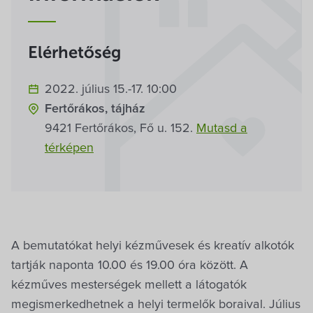
Villa Igku Kft.
Közérdekű adatok
Elérhetőség
Pályázatok
2022. július 15.-17. 10:00
Fertőrákos, tájház
Dokumentumok
9421 Fertőrákos, Fő u. 152.
Mutasd a
térképen
A bemutatókat helyi kézművesek és kreatív alkotók
tartják naponta 10.00 és 19.00 óra között. A
kézműves mesterségek mellett a látogatók
megismerkedhetnek a helyi termelők boraival. Július