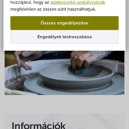
Önkormányzat
hozzájárul, hogy az
adatkezelési szabályzatnak
Szabadtéri
megfelelően az összes sütit használhatjuk.
Hírek
Összes engedélyezése
eÜgyintézés
Engedélyek testreszabása
Önkormányzati hivatal
Képviselő-testület
Választási információk
Közoktatási Intézmények
Egyesületek, alapítványok
Információk