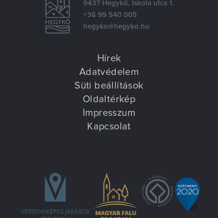
9437 Hegykő, Iskola utca 1.
+36 99 540 005
hegyko@hegyko.hu
Hírek
Adatvédelem
Süti beállítások
Oldaltérkép
Impresszum
Kapcsolat