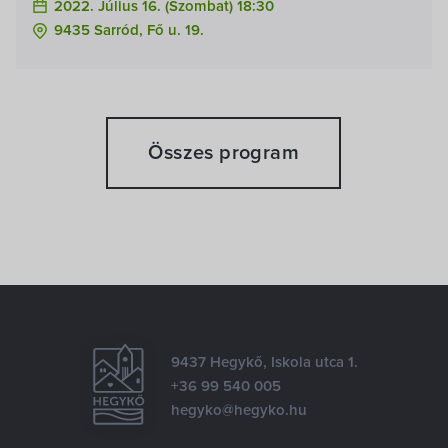
2022. Július 16. (szombat) 18:30
9435 Sarród, Fő u. 19.
Összes program
9437 Hegykő, Iskola utca 1.
+36 99 540 005
hegyko@hegyko.hu