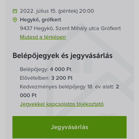
Villa Igku Kft.
2022. július 15. (péntek) 20:00
Közérdekű adatok
Hegykő, grófkert
9437 Hegykő, Szent Mihály utca Grófkert
Pályázatok
Mutasd a térképen
Dokumentumok
Belépőjegyek és jegyvásárlás
Belépőjegy:
4 000 Ft
Elővételben:
3 200 Ft
Kedvezményes belépőjegy 18. év alatt:
2
000 Ft
Jegyekkel kapcsolatos tájékoztató
Jegyvásárlás