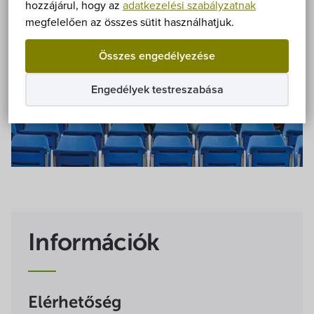
Önkormányzat
hozzájárul, hogy az
adatkezelési szabályzatnak
megfelelően az összes sütit használhatjuk.
Hírek
Összes engedélyezése
eÜgyintézés
Engedélyek testreszabása
Önkormányzati hivatal
Képviselő-testület
Választási információk
Közoktatási Intézmények
Információk
Egyesületek, alapítványok
Elérhetőség