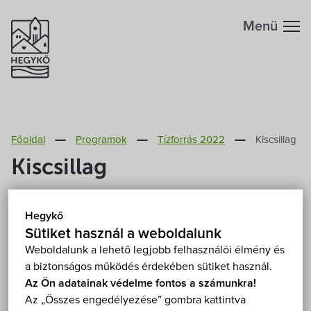
Menü
Hegykőről
Főoldal
Programok
Tízforrás 2022
Kiscsillag
Megközelítés
Szabadidő
Kiscsillag
Fontos telefonszámok
Szállások
2022. július 15. (péntek) 20:00
Hegykő
Hegykő, grófkert 9437 Hegykő, Szent Mihály utca
Földrajzi adottság
Sütiket használ a weboldalunk
Grófkert
Éttermek
Mutasd a térképen
Weboldalunk a lehető legjobb felhasználói élmény és
Fizetős
Koncert
Szabadtéri
a biztonságos működés érdekében sütiket használ.
Éghajlat
Programok
Az Ön adatainak védelme fontos a számunkra!
Az „Összes engedélyezése” gombra kattintva
Hegykő történelme