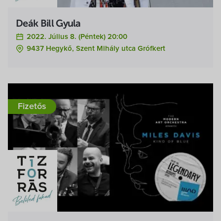
Deák Bill Gyula
2022. Július 8. (péntek) 20:00
9437 Hegykő, Szent Mihály utca Grófkert
Fizetős