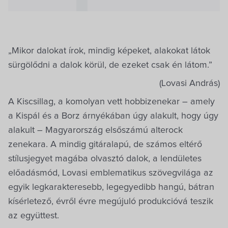
„Mikor dalokat írok, mindig képeket, alakokat látok
sürgölődni a dalok körül, de ezeket csak én látom.”
(Lovasi András)
A Kiscsillag, a komolyan vett hobbizenekar – amely
a Kispál és a Borz árnyékában úgy alakult, hogy úgy
alakult – Magyarország elsőszámú alterock
zenekara. A mindig gitáralapú, de számos eltérő
stílusjegyet magába olvasztó dalok, a lendületes
előadásmód, Lovasi emblematikus szövegvilága az
egyik legkarakteresebb, legegyedibb hangú, bátran
kísérletező, évről évre megújuló produkcióvá teszik
az együttest.