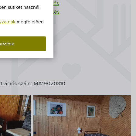
Villa Igku Kft.
0/293-
XXX
megjelenítés
en sütiket használ.
9/950-
XXX
megjelenítés
Közérdekű adatok
ritsanna@gmail.com
yzatnak
megfelelően
Pályázatok
yezése
Dokumentumok
 01. - Szeptember 15.
ztrációs szám: MA19020310