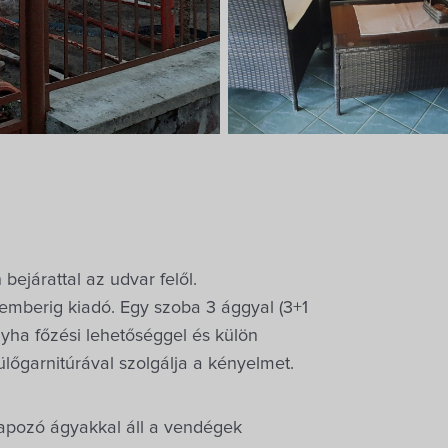
ejárattal az udvar felől.
emberig kiadó. Egy szoba 3 ággyal (3+1
onyha főzési lehetőséggel és külön
ülőgarnitúrával szolgálja a kényelmet.
napozó ágyakkal áll a vendégek