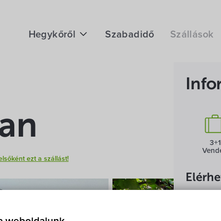
Hegykőről
Szabadidő
Szállások
Megközelítés
Info
Fontos telefonszámok
Földrajzi adottság
an
Éghajlat
3+1
Vend
Hegykő történelme
elsőként ezt a szállást!
Elérh
Anna
9437