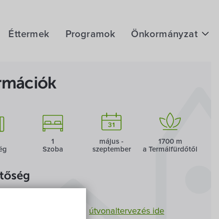
Éttermek
Programok
Önkormányzat
Hírek
rmációk
eÜgyintézés
Önkormányzati hivatal
Képviselő-testület
1
május -
1700 m
ég
Szoba
szeptember
a Termál­fürdőtől
Választási információk
etőség
Közoktatási Intézmények
 Apartman
Egyesületek, alapítványok
Hegykő,
Jókai utca 44.
útvonaltervezés ide