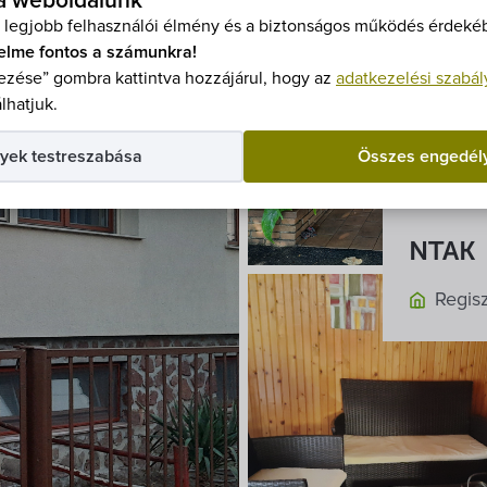
 a weboldalunk
+36 3
 legjobb felhasználói élmény és a biztonságos működés érdekéb
+36 9
elme fontos a számunkra!
szeme
zése” gombra kattintva hozzájárul, hogy az
adatkezelési szabál
lhatjuk.
Nyitva
yek testreszabása
Összes engedél
Május
NTAK
Regis