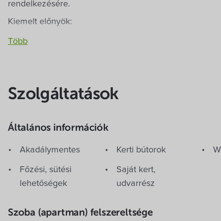
rendelkezésére.
Kiemelt előnyök:
csendes, forgalomtól mentes utca,
zárt parkoló az udvarban,
pihenésre alkalmas udvar,
nyugodt környezet.
Szolgáltatások
Általános információk
Akadálymentes
Kerti bútorok
Wi
Főzési, sütési
Saját kert,
lehetőségek
udvarrész
Ajánlat
Szoba (apartman) felszereltsége