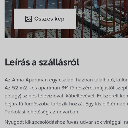
Összes kép
Leírás a szállásról
Az Anna Apartman egy családi házban található, külön b
Az 52 m2 –es apartman 3+1 fő részére, májustól szept
pótágy) színes televízióval, kábeltévével. Felszerelt k
bejáratú fürdőszoba tartozik hozzá. Egy kis előtér nád 
Parkolási lehetőség az udvarban.
Nyugodt kikapcsolódáshoz füves udvar sok virággal, 