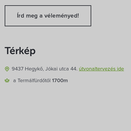
Ellátás, főzési-sütési lehetőségek
Írd meg a véleményed!
Megjegyzés
(pl
Grill, tűzrakóhely
Konyha saját
Az e-mail címet nem tesszük közzé.
A kötelező mezők
ellátásra
Hozzászólás
*
Fizetési lehetőségek
Térkép
Készpénz: forint
Az űrlap elküld
9437 Hegykő, Jókai utca 44.
útvonaltervezés ide
Gyerekbarát szolgáltatások
a Termál­fürdőtől
1700m
Hinta
Trambulin
Elküld
Név
*
E-mai
Kiemelt szolgáltatások
Parkolás
Wi-Fi