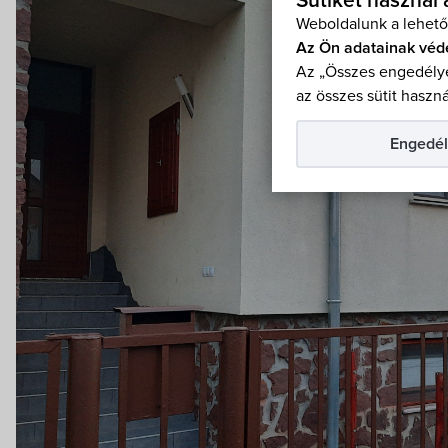
Sütiket használ
Weboldalunk a lehető
Az Ön adatainak véd
Az „Összes engedélye
az összes sütit haszná
Engedél