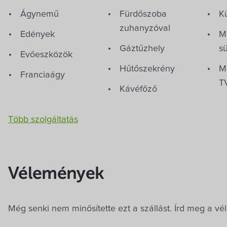
Anna Apa
9437 Hegykő, 
Ágynemű
Fürdőszoba
K
zuhanyzóval
Edények
M
Gáztűzhely
s
Érkezés dátuma
Evőeszközök
Hűtőszekrény
M
Franciaágy
T
Kávéfőző
Nem tudo
Bababarát szolgáltatások
Több szolgáltatás
Név
*
Kerti játékok,
homokozó
E-levélcím
*
Vélemények
Beszélt nyelvek
Még senki nem minősítette ezt a szállást. Írd meg a vél
Magyar
Német
Felnőttek szám