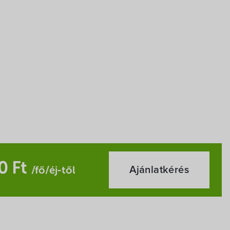
0 Ft
Ajánlatkérés
/fő/éj-től