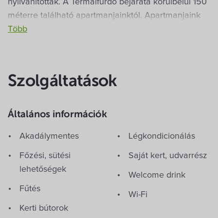
nyilvánították. A Termálfürdő bejárata körülbelül 150
méterre található apartmanjainktól. Apartmanjaink
egész éven át várja az átutazó vendégeket,
családokat és baráti társaságokat.
Szolgáltatások
Általános információk
Akadálymentes
Légkondicionálás
Főzési, sütési
Saját kert, udvarrész
lehetőségek
Welcome drink
Fűtés
Wi-Fi
Kerti bútorok