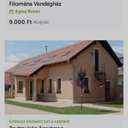
Filoména Vendégház
Egész Évben
9.000 Ft
/fő/éj-től
Értékeld elsőként ezt a szállást!