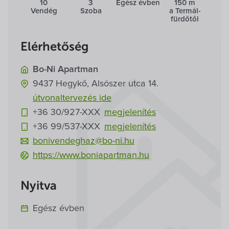
Villa Igku Kft.
10
3
Egész évben
150 m
Vendég
Szoba
a Termál­
fürdőtől
Közérdekű adatok
Elérhetőség
Pályázatok
Bo-Ni Apartman
9437
Hegykő,
Alsószer utca 14.
Dokumentumok
útvonaltervezés ide
+36 30/927-
XXX
megjelenítés
+36 99/537-
XXX
megjelenítés
bonivendeghaz@bo-ni.hu
https://www.boniapartman.hu
Nyitva
Egész évben