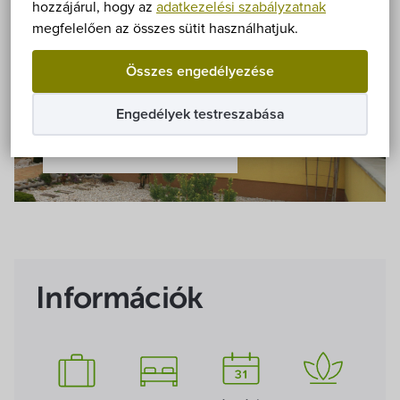
Önkormányzat
hozzájárul, hogy az
adatkezelési szabályzatnak
megfelelően az összes sütit használhatjuk.
Hírek
Összes engedélyezése
eÜgyintézés
Engedélyek testreszabása
Összes kép
Önkormányzati hivatal
Képviselő-testület
Választási információk
Információk
Közoktatási Intézmények
Egyesületek, alapítványok