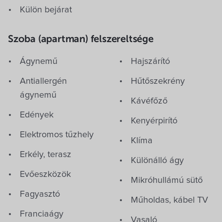
Külön bejárat
Szoba (apartman) felszereltsége
Ágynemű
Hajszárító
Antiallergén
Hűtőszekrény
ágynemű
Kávéfőző
Edények
Kenyérpirító
Elektromos tűzhely
Klíma
Erkély, terasz
Különálló ágy
Evőeszközök
Mikróhullámú sütő
Fagyasztó
Műholdas, kábel TV
Franciaágy
Vasaló