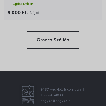
Egész Évben
9.000 Ft
/fő/éj-től
Összes Szállás
9437 Hegykő, Iskola utca 1.
+36 99 540 005
hegyko@hegyko.hu