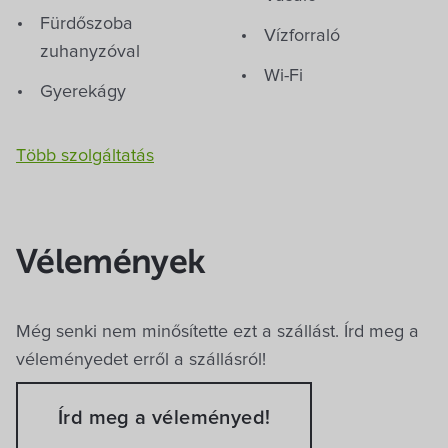
Fürdőszoba
Vízforraló
zuhanyzóval
Wi-Fi
Gyerekágy
Bababarát szolgáltatások
Több szolgáltatás
Fürdetőkád
Kerti játékok,
kérés
homokozó
artman
Vélemények
Alsószer utca 14.
Beszélt nyelvek
Még senki nem minősítette ezt a szállást. Írd meg a
Magyar
*
Távozás dátuma
*
Mi történi
véleményedet erről a szállásról!
árajánlato
kérek?
Ellátás, főzési-sütési lehetőségek
Írd meg a véleményed!
m az érkezésem, távozásom dátumát.
1. Az űrlap elküldé
Grill, tűzrakóhely
Konyha saját