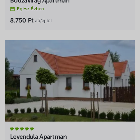
Bodzavirág Apartman
Egész Évben
8.750 Ft
/fő/éj-től
Levendula Apartman