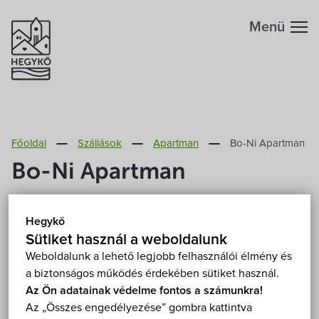
Menü
Hegykőről
Főoldal
Szállások
Apartman
Bo-Ni Apartman
Megközelítés
Szabadidő
Bo-Ni Apartman
Fontos telefonszámok
Szállások
9437 Hegykő, Alsószer utca 14.
Mutasd a térképen
Hegykő
Értékeld elsőként ezt a szállást!
Földrajzi adottság
Sütiket használ a weboldalunk
Éttermek
Weboldalunk a lehető legjobb felhasználói élmény és
a biztonságos működés érdekében sütiket használ.
Éghajlat
Programok
Az Ön adatainak védelme fontos a számunkra!
Az „Összes engedélyezése” gombra kattintva
Hegykő történelme