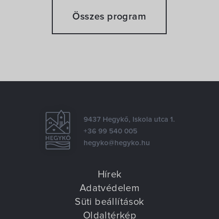
Összes program
9437 Hegykő, Iskola utca 1.
+36 99 540 005
hegyko@hegyko.hu
Hírek
Adatvédelem
Süti beállítások
Oldaltérkép