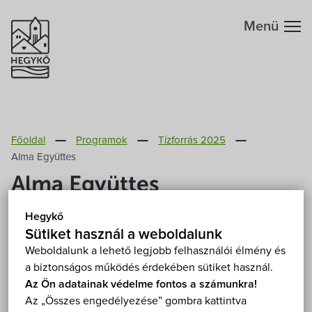
Menü
Hegykőről
Főoldal
Programok
Tízforrás 2025
Megközelítés
Szabadidő
Alma Együttes
Alma Együttes
Fontos telefonszámok
Szállások
Hegykő
2025. július 19. (szombat) 10:00
Földrajzi adottság
Sütiket használ a weboldalunk
Éttermek
Hegykő, Szabadtéri színpad 9437 Hegykő
Weboldalunk a lehető legjobb felhasználói élmény és
Mutasd a térképen
a biztonságos működés érdekében sütiket használ.
Éghajlat
Programok
Fizetős
Koncert
Szabadtéri
Az Ön adatainak védelme fontos a számunkra!
Az „Összes engedélyezése” gombra kattintva
Hegykő történelme