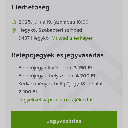
Villa Igku Kft.
Elérhetőség
Közérdekű adatok
2025. július 19. (szombat) 10:00
Hegykő, Szabadtéri színpad
Pályázatok
9437 Hegykő
Mutasd a térképen
Dokumentumok
Belépőjegyek és jegyvásárlás
Belépőjegy elővételben:
3 150 Ft
Belépőjegy a helyszínen:
4 200 Ft
Kedvezményes belépőjegy 18. év alatt:
2 100 Ft
Jegyekkel kapcsolatos tájékoztató
Jegyvásárlás