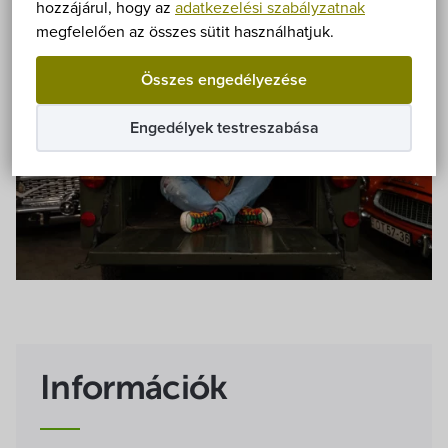
Önkormányzat
hozzájárul, hogy az
adatkezelési szabályzatnak
megfelelően az összes sütit használhatjuk.
Hírek
Összes engedélyezése
eÜgyintézés
Engedélyek testreszabása
Önkormányzati hivatal
Képviselő-testület
Választási információk
Közoktatási Intézmények
Információk
Egyesületek, alapítványok