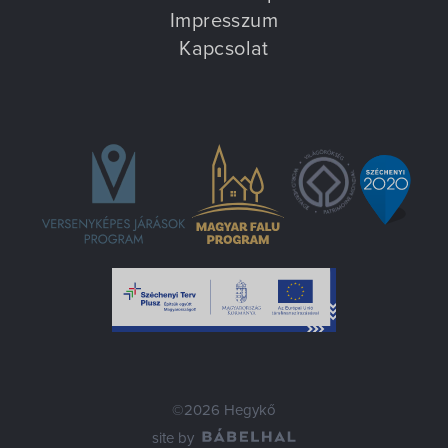
Impresszum
Kapcsolat
©2026 Hegykő
site by