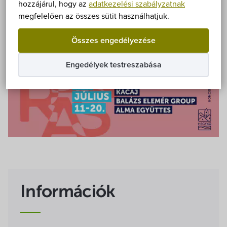
Önkormányzat
hozzájárul, hogy az
adatkezelési szabályzatnak
megfelelően az összes sütit használhatjuk.
Hírek
Összes engedélyezése
eÜgyintézés
Engedélyek testreszabása
Önkormányzati hivatal
Képviselő-testület
Választási információk
Közoktatási Intézmények
Információk
Egyesületek, alapítványok