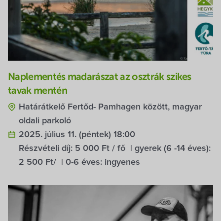
Naplementés madarászat az osztrák szikes
tavak mentén
Határátkelő Fertőd- Pamhagen között, magyar
oldali parkoló
2025. július 11. (péntek) 18:00
Részvételi díj: 5 000 Ft / fő | gyerek (6 -14 éves):
2 500 Ft/ | 0-6 éves: ingyenes