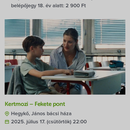
belépőjegy 18. év alatt:
2 900 Ft
Kertmozi – Fekete pont
Hegykő, János bácsi háza
2025. július 17. (csütörtök) 22:00