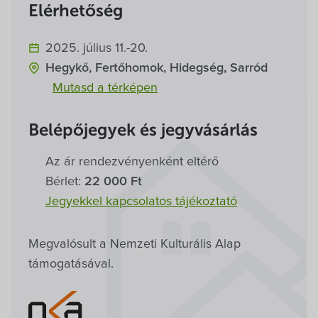
Villa Igku Kft.
Elérhetőség
Közérdekű adatok
2025. július 11.-20.
Hegykő, Fertőhomok, Hidegség, Sarród
Pályázatok
Mutasd a térképen
Dokumentumok
Belépőjegyek és jegyvásárlás
Az ár rendezvény­enként eltérő
Bérlet:
22 000 Ft
Jegyekkel kapcsolatos tájékoztató
Megvalósult a Nemzeti Kulturális Alap
támogatásával.