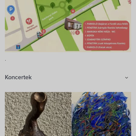
.
Koncertek
Kertmozi
Kiállítások
Ökotúrák
Egyebek