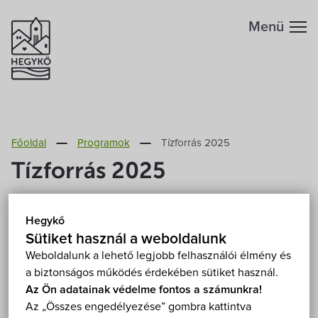
Menü
Hegykőről
Főoldal
Programok
Tízforrás 2025
Megközelítés
Szabadidő
Tízforrás 2025
Fontos telefonszámok
Szállások
2025. július 11.-20.
Hegykő
Hegykő, Fertőhomok, Hidegség, Sarród
Földrajzi adottság
Sütiket használ a weboldalunk
Éttermek
Mutasd a térképen
Weboldalunk a lehető legjobb felhasználói élmény és
Fizetős
Fesztivál
Film
Foglalkozás
a biztonságos működés érdekében sütiket használ.
Éghajlat
Programok
Az Ön adatainak védelme fontos a számunkra!
Kiállítás
Koncert
Szabadtéri
Túra
Az „Összes engedélyezése” gombra kattintva
Hegykő történelme