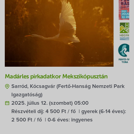
Madárles pirkadatkor Mekszikópusztán
Sarród, Kócsagvár (Fertő-Hanság Nemzeti Park
Igazgatóság)
2025. július 12. (szombat) 05:00
Részvételi díj:
4 500 Ft / fő
| gyerek (6-14 éves):
2 500 Ft / fő
| 0-6 éves:
ingyenes