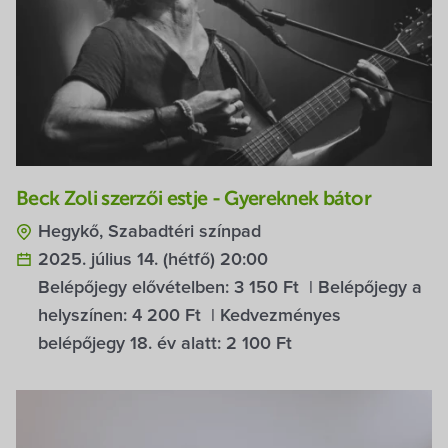
Beck Zoli szerzői estje - Gyereknek bátor
Hegykő, Szabadtéri színpad
2025. július 14. (hétfő) 20:00
Belépőjegy elővételben:
3 150 Ft
| Belépőjegy a
helyszínen:
4 200 Ft
| Kedvezményes
belépőjegy 18. év alatt:
2 100 Ft