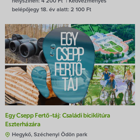
helyszínen:
4 200 Ft
| Kedvezményes
belépőjegy 18. év alatt:
2 100 Ft
Egy Csepp Fertő-táj: Családi biciklitúra
Eszterházára
Hegykő, Széchenyi Ödön park