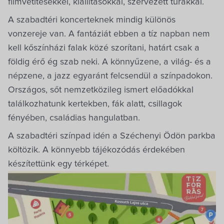
filmvetítésekkel, kiállításokkal, szervezett túrákkal.
A szabadtéri koncerteknek mindig különös
vonzereje van. A fantáziát ebben a tíz napban nem
kell kőszínházi falak közé szorítani, határt csak a
földig érő ég szab neki. A könnyűzene, a világ- és a
népzene, a jazz egyaránt felcsendül a színpadokon.
Országos, sőt nemzetközileg ismert előadókkal
találkozhatunk kertekben, fák alatt, csillagok
fényében, családias hangulatban.
A szabadtéri színpad idén a Széchenyi Ödön parkba
költözik. A könnyebb tájékozódás érdekében
készítettünk egy térképet.