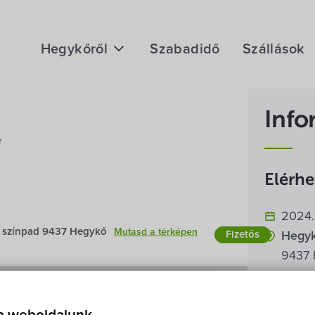
Hegykőről
Szabadidő
Szállások
Megközelítés
Info
Fontos telefonszámok
r
Földrajzi adottság
Elérh
Éghajlat
2024. 
Hegykő történelme
i színpad 9437 Hegykő
Mutasd a térképen
Fizetős
Konce
Hegyk
9437
Belépő