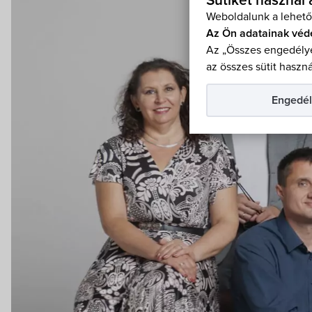
Sütiket használ
Weboldalunk a lehető
Az Ön adatainak véd
Az „Összes engedélye
az összes sütit haszná
Engedél