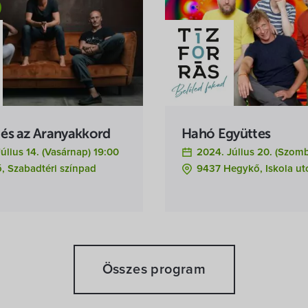
i és az Aranyakkord
Hahó Együttes
úlius 14. (vasárnap) 19:00
2024. Július 20. (szomb
, Szabadtéri színpad
9437 Hegykő, Iskola utc
Összes program