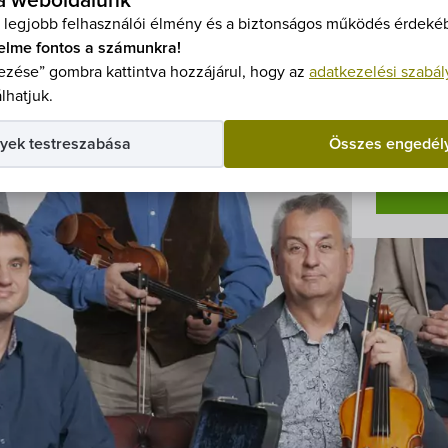
 a weboldalunk
Belép
 legjobb felhasználói élmény és a biztonságos működés érdekéb
Elővé
elme fontos a számunkra!
zése” gombra kattintva hozzájárul, hogy az
adatkezelési szabál
Kedve
lhatjuk.
Jegye
yek testreszabása
Összes engedél
J