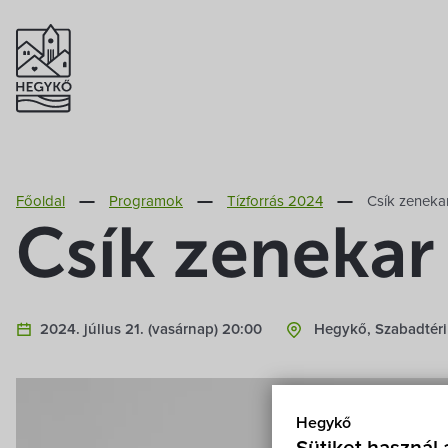
Főoldal
Programok
Tízforrás 2024
Csík zeneka
Csík zenekar
2024. július 21. (vasárnap) 20:00
Hegykő, Szabadtér
Hegykő