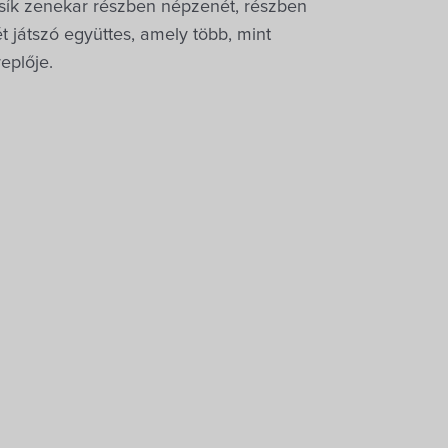
t Csík zenekar részben népzenét, részben
 játszó együttes, amely több, mint
eplője.