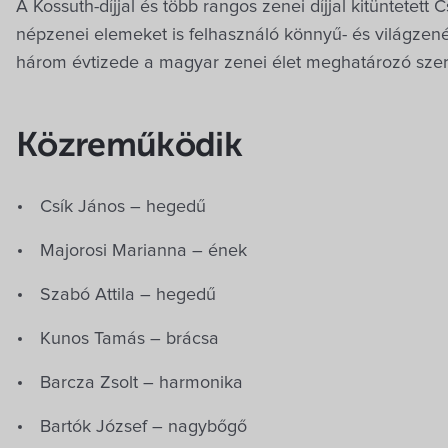
A Kossuth-díjjal és több rangos zenei díjjal kitüntetet
népzenei elemeket is felhasználó könnyű- és világzenét
három évtizede a magyar zenei élet meghatározó szer
Közreműködik
Csík János – hegedű
Majorosi Marianna – ének
Szabó Attila – hegedű
Kunos Tamás – brácsa
Barcza Zsolt – harmonika
Bartók József – nagybőgő