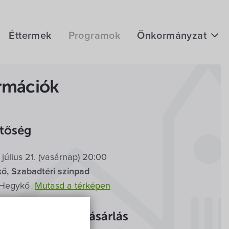
Éttermek
Programok
Önkormányzat
Hírek
rmációk
eÜgyintézés
Önkormányzati hivatal
etőség
Képviselő-testület
július 21. (vasárnap) 20:00
Választási információk
rt
Szabadtéri
ő, Szabadtéri színpad
Közoktatási Intézmények
 Hegykő
Mutasd a térképen
Egyesületek, alapítványok
jegyek és jegyvásárlás