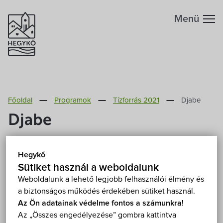
Menü
Hegykőről
Főoldal
Programok
Tízforrás 2021
Djabe
Megközelítés
Szabadidő
Djabe
Fontos telefonszámok
Szállások
2021. július 18. (vasárnap) 19:30
Hegykő
Hegykő, grófkert 9437 Hegykő, Szent Mihály utca
Földrajzi adottság
Sütiket használ a weboldalunk
Grófkert
Éttermek
Mutasd a térképen
Weboldalunk a lehető legjobb felhasználói élmény és
Fizetős
Koncert
Szabadtéri
a biztonságos működés érdekében sütiket használ.
Éghajlat
Programok
Az Ön adatainak védelme fontos a számunkra!
Az „Összes engedélyezése” gombra kattintva
Hegykő történelme