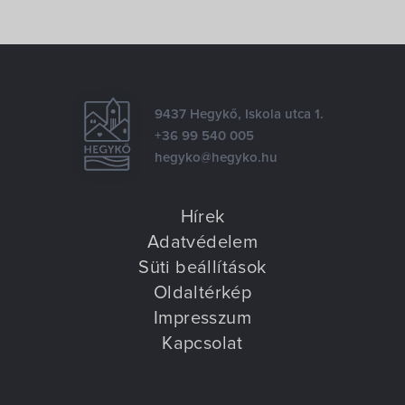
9437 Hegykő, Iskola utca 1.
+36 99 540 005
hegyko@hegyko.hu
Hírek
Adatvédelem
Süti beállítások
Oldaltérkép
Impresszum
Kapcsolat