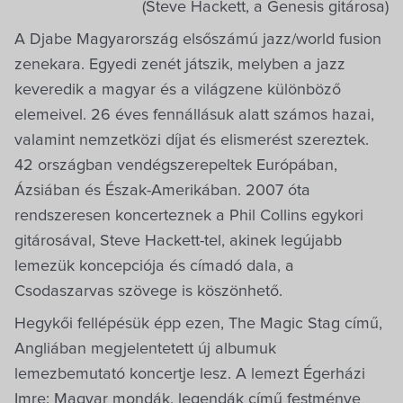
(Steve Hackett, a Genesis gitárosa)
A Djabe Magyarország elsőszámú jazz/world fusion
zenekara. Egyedi zenét játszik, melyben a jazz
keveredik a magyar és a világzene különböző
elemeivel. 26 éves fennállásuk alatt számos hazai,
valamint nemzetközi díjat és elismerést szereztek.
42 országban vendégszerepeltek Európában,
Ázsiában és Észak-Amerikában. 2007 óta
rendszeresen koncerteznek a Phil Collins egykori
gitárosával, Steve Hackett-tel, akinek legújabb
lemezük koncepciója és címadó dala, a
Csodaszarvas szövege is köszönhető.
Hegykői fellépésük épp ezen, The Magic Stag című,
Angliában megjelentetett új albumuk
lemezbemutató koncertje lesz. A lemezt Égerházi
Imre: Magyar mondák, legendák című festménye