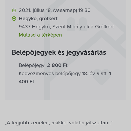
Villa Igku Kft.
2021. július 18. (vasárnap) 19:30
Közérdekű adatok
Hegykő, grófkert
9437 Hegykő, Szent Mihály utca Grófkert
Pályázatok
Mutasd a térképen
Dokumentumok
Belépőjegyek és jegyvásárlás
Belépőjegy:
2 800 Ft
Kedvezményes belépőjegy 18. év alatt:
1
400 Ft
„A legjobb zenekar, akikkel valaha játszottam.”