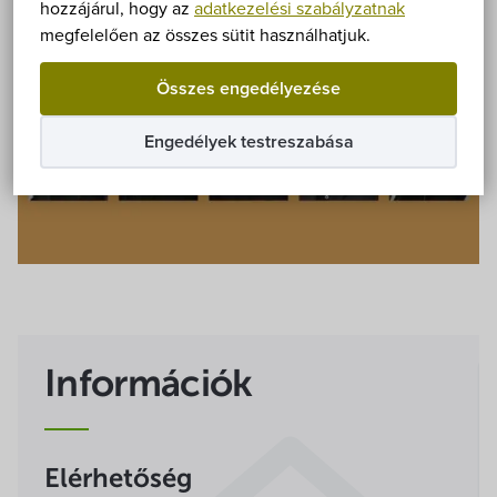
Önkormányzat
hozzájárul, hogy az
adatkezelési szabályzatnak
megfelelően az összes sütit használhatjuk.
Hírek
Összes engedélyezése
eÜgyintézés
Engedélyek testreszabása
Önkormányzati hivatal
Képviselő-testület
Választási információk
Közoktatási Intézmények
Információk
Egyesületek, alapítványok
Elérhetőség