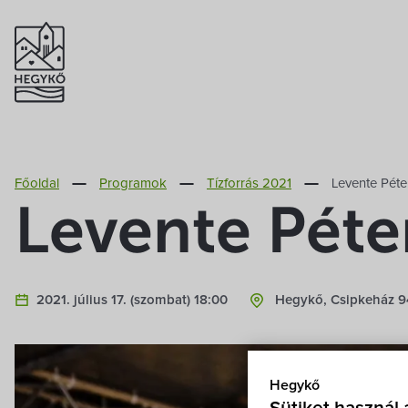
Főoldal
Programok
Tízforrás 2021
Levente Péte
Levente Péte
2021. július 17. (szombat) 18:00
Hegykő, Csipkeház 94
Hegykő