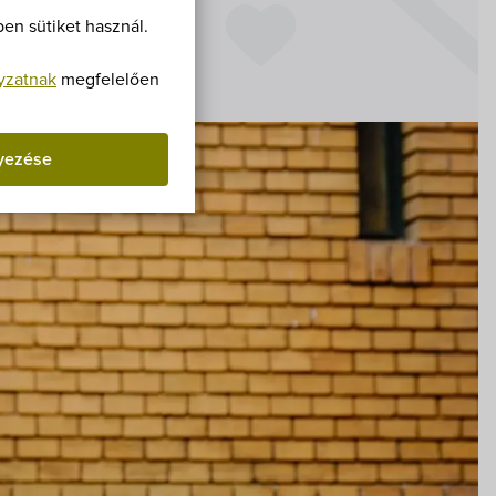
Villa Igku Kft.
őjegy:
2 800 Ft
en sütiket használ.
 alatt:
ingyenes
Közérdekű adatok
yzatnak
megfelelően
Pályázatok
yezése
Dokumentumok