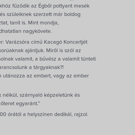
khöz fűződik az Égből pottyant mesék
és szüleiknek szerzett már boldog
t, tanít is. Mint mondja,
adhatatlan nagykövete.
er: Varázsóra című Kacagó Koncertjét
korúaknak ajánljuk. Miről is szól az
lnak valamit, a bűvész a valamit tünteti
arancsolunk a tárgyaknak?!
m utánozza az embert, vagy az ember
k nélkül, szárnyaló képzeletünk és
őteret egyaránt.”
0 órától a helyszínen dedikál, rajzol.