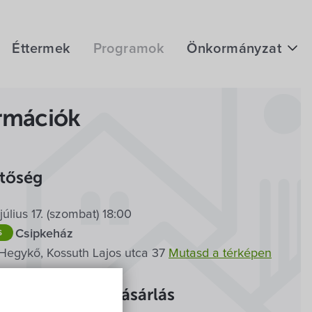
Éttermek
Programok
Önkormányzat
Hírek
rmációk
eÜgyintézés
Önkormányzati hivatal
etőség
Képviselő-testület
július 17. (szombat) 18:00
Választási információk
s
Szabadtéri
ő, Csipkeház
Közoktatási Intézmények
Hegykő, Kossuth Lajos utca 37
Mutasd a térképen
Egyesületek, alapítványok
jegyek és jegyvásárlás