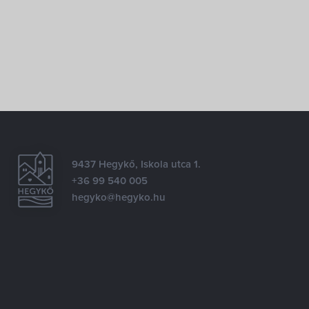
9437 Hegykő, Iskola utca 1.
+36 99 540 005
hegyko@hegyko.hu