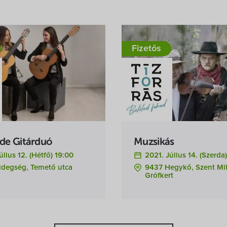
Fizetős
de Gitárduó
Muzsikás
úlius 12. (hétfő) 19:00
2021. Július 14. (szerda
idegség, Temető utca
9437 Hegykő, Szent Mi
Grófkert