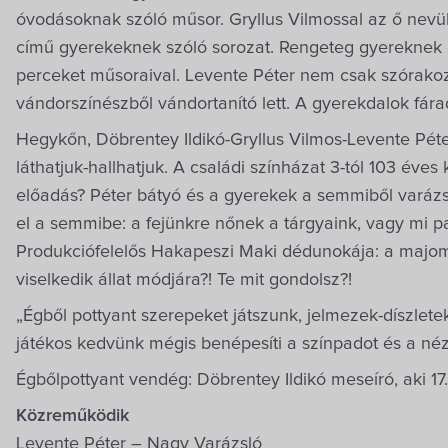
óvodásoknak szóló műsor. Gryllus Vilmossal az ő nevü
című gyerekeknek szóló sorozat. Rengeteg gyereknek 
perceket műsoraival. Levente Péter nem csak szórakozta
vándorszínészből vándortanító lett. A gyerekdalok fár
Hegykőn, Döbrentey Ildikó-Gryllus Vilmos-Levente Pét
láthatjuk-hallhatjuk. A családi színházat 3-tól 103 éves 
előadás? Péter bátyó és a gyerekek a semmiből varázso
el a semmibe: a fejünkre nőnek a tárgyaink, vagy mi p
Produkciófelelős Hakapeszi Maki dédunokája: a majo
viselkedik állat módjára?! Te mit gondolsz?!
„Égből pottyant szerepeket játszunk, jelmezek-díszlete
játékos kedvünk mégis benépesíti a színpadot és a néz
Égbőlpottyant vendég: Döbrentey Ildikó meseíró, aki 17.0
Közreműködik
Levente Péter – Nagy Varázsló