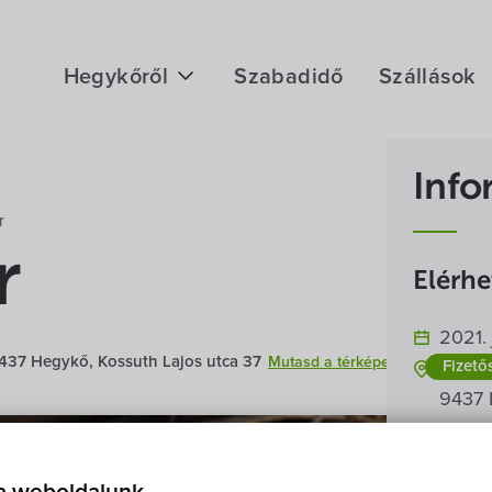
Hegykőről
Szabadidő
Szállások
Megközelítés
Info
Fontos telefonszámok
r
Földrajzi adottság
r
Elérh
Éghajlat
2021. 
Hegykő történelme
37 Hegykő, Kossuth Lajos utca 37
Mutasd a térképen
Fizető
Hegyk
9437 
Belépő