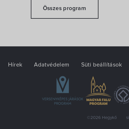
Összes program
Hírek
Adatvédelem
Süti beállítások
©2026 Hegykő
s