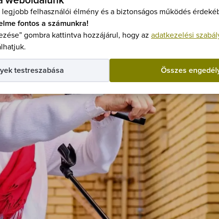
 a weboldalunk
Belép
 legjobb felhasználói élmény és a biztonságos működés érdekéb
18. év
elme fontos a számunkra!
zése” gombra kattintva hozzájárul, hogy az
adatkezelési szabál
lhatjuk.
yek testreszabása
Összes engedél