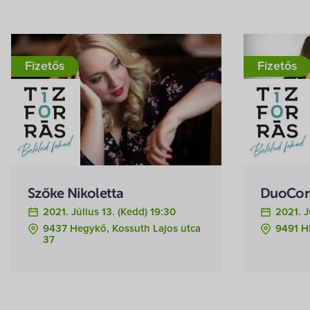
Fizetős
Fizetős
Szőke Nikoletta
DuoCor
2021. Július 13. (kedd) 19:30
2021. J
9437 Hegykő, Kossuth Lajos utca
9491 H
37