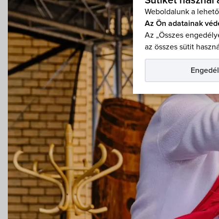
Sütiket használ
Weboldalunk a lehető
Az Ön adatainak véd
Az „Összes engedélye
az összes sütit haszná
Engedél