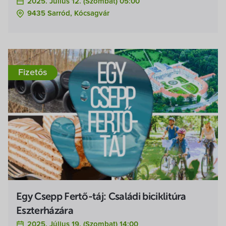
2025. Július 12. (szombat) 05:00
9435 Sarród, Kócsagvár
Fizetős
Egy Csepp Fertő-táj: Családi biciklitúra
Eszterházára
2025. Július 19. (szombat) 14:00