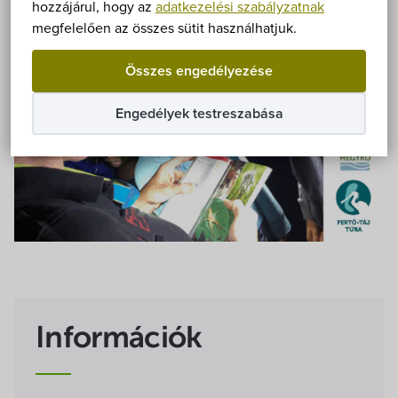
Önkormányzat
hozzájárul, hogy az
adatkezelési szabályzatnak
megfelelően az összes sütit használhatjuk.
Hírek
Összes engedélyezése
eÜgyintézés
Engedélyek testreszabása
Önkormányzati hivatal
Képviselő-testület
Választási információk
Közoktatási Intézmények
Információk
Egyesületek, alapítványok