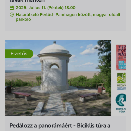
tavak mentén
2025. Július 11. (péntek) 18:00
Határátkelő Fertőd- Pamhagen között, magyar oldali
parkoló
Fizetős
Pedálozz a panorámáért - Biciklis túra a