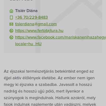
Tislér Diána
+36 70/229-8483
tislerdiana@gmail.com
https://www.fertotajtura.hu
https://www.facebook.com/mariskanenihazahegy
locale=hu_HU
Az éjszakai természetjárás betekintést enged az
éjjel aktív élőlények életébe. Az ember nem igen
megy ki éjszaka a szabadba. Javasolt a hosszú
nadrág és hosszú ujjú póló, mert ilyenkor a
szúnyogok is megindulnak. Hallunk azokról, mely
fajok indulnak naplemente után vadászni, melyek