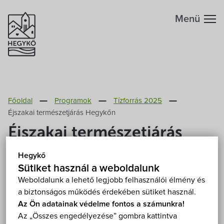
Menü
Hegykőről
Főoldal
Programok
Tízforrás 2025
Megközelítés
Szabadidő
Éjszakai természetjárás Hegykőn
Éjszakai természetjárás
Fontos telefonszámok
Szállások
Hegykőn
Hegykő
Földrajzi adottság
Sütiket használ a weboldalunk
Éttermek
2025. július 18. (péntek) 21:00
Weboldalunk a lehető legjobb felhasználói élmény és
Hegykő, Szent Mihály-templom 9437 Hegykő,
a biztonságos működés érdekében sütiket használ.
Éghajlat
Programok
Kossuth Lajos utca 37.
Mutasd a térképen
Az Ön adatainak védelme fontos a számunkra!
Az „Összes engedélyezése” gombra kattintva
Fizetős
Hegykő történelme