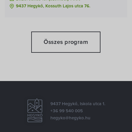
9437 Hegykő, Kossuth Lajos utca 76.
Összes program
9437 Hegykő, Iskola utca 1.
+36 99 540 005
hegyko@hegyko.hu