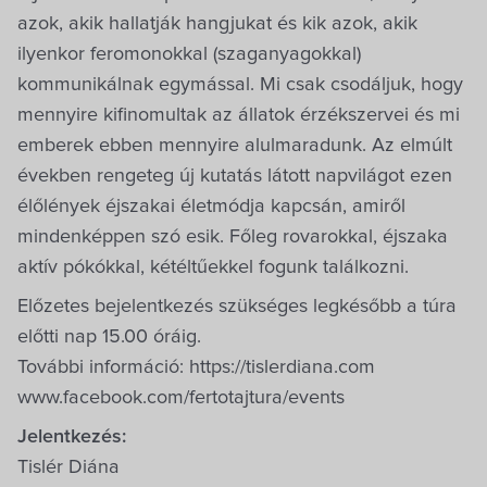
azok, akik hallatják hangjukat és kik azok, akik
ilyenkor feromonokkal (szaganyagokkal)
kommunikálnak egymással. Mi csak csodáljuk, hogy
mennyire kifinomultak az állatok érzékszervei és mi
emberek ebben mennyire alulmaradunk. Az elmúlt
években rengeteg új kutatás látott napvilágot ezen
élőlények éjszakai életmódja kapcsán, amiről
mindenképpen szó esik. Főleg rovarokkal, éjszaka
aktív pókókkal, kétéltűekkel fogunk találkozni.
Előzetes bejelentkezés szükséges legkésőbb a túra
előtti nap 15.00 óráig.
További információ: https://tislerdiana.com
www.facebook.com/fertotajtura/events
Jelentkezés:
Tislér Diána