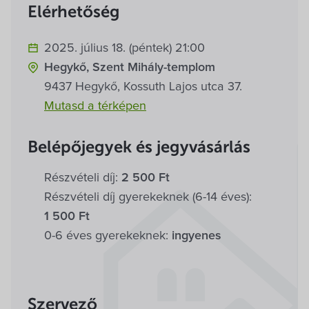
Villa Igku Kft.
Elérhetőség
Közérdekű adatok
2025. július 18. (péntek) 21:00
Hegykő, Szent Mihály-templom
Pályázatok
9437 Hegykő, Kossuth Lajos utca 37.
Mutasd a térképen
Dokumentumok
Belépőjegyek és jegyvásárlás
Részvételi díj:
2 500 Ft
Részvételi díj gyerekeknek (6-14 éves):
1 500 Ft
0-6 éves gyerekeknek:
ingyenes
Szervező