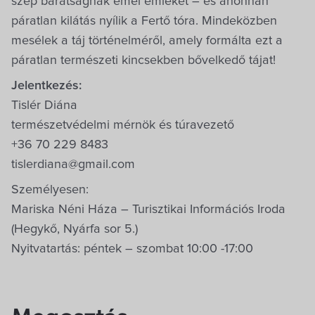
szép barátságnak emel emléket – és ahonnan
páratlan kilátás nyílik a Fertő tóra. Mindeközben
mesélek a táj történelméről, amely formálta ezt a
páratlan természeti kincsekben bővelkedő tájat!
Jelentkezés:
Tislér Diána
természetvédelmi mérnök és túravezető
+36 70 229 8483
tislerdiana@gmail.com
Személyesen:
Mariska Néni Háza – Turisztikai Információs Iroda
(Hegykő, Nyárfa sor 5.)
Nyitvatartás: péntek – szombat 10:00 -17:00