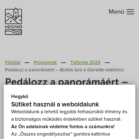
Menü
Hegykőről
Főoldal
Programok
Tízforrás 2025
Megközelítés
Szabadidő
Pedálozz a panorámáért – Biciklis túra a Gloriette kilátóhoz
Pedálozz a panorámáért –
Fontos telefonszámok
Szállások
Biciklis túra a Gloriette
Hegykő
kilátóhoz
Földrajzi adottság
Sütiket használ a weboldalunk
Éttermek
Weboldalunk a lehető legjobb felhasználói élmény és
a biztonságos működés érdekében sütiket használ.
2025. július 17. (csütörtök) 10:00
Éghajlat
Programok
Az Ön adatainak védelme fontos a számunkra!
Hegykő, Széchenyi Ödön park 9437 Hegykő,
Az „Összes engedélyezése” gombra kattintva
Kossuth Lajos utca 76.
Mutasd a térképen
Hegykő történelme