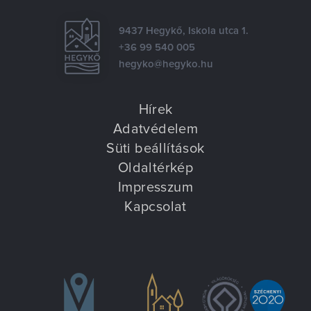
9437 Hegykő, Iskola utca 1.
+36 99 540 005
hegyko@hegyko.hu
Hírek
Adatvédelem
Süti beállítások
Oldaltérkép
Impresszum
Kapcsolat