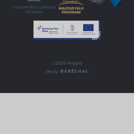
©2026 Hegykő
site by