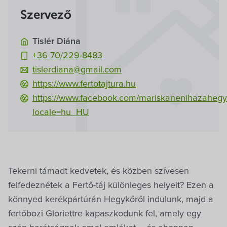
Szervező
Tislér Diána
+36 70/229-8483
tislerdiana@gmail.com
https://www.fertotajtura.hu
https://www.facebook.com/mariskanenihazahegy
locale=hu_HU
Tekerni támadt kedvetek, és közben szívesen
felfedeznétek a Fertő-táj különleges helyeit? Ezen a
könnyed kerékpártúrán Hegykőről indulunk, majd a
fertőbozi Gloriettre kapaszkodunk fel, amely egy