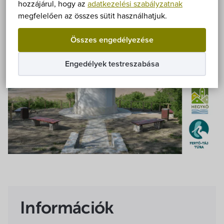
Önkormányzat
hozzájárul, hogy az
adatkezelési szabályzatnak
Fizetős
megfelelően az összes sütit használhatjuk.
Hírek
Összes engedélyezése
eÜgyintézés
Engedélyek testreszabása
Önkormányzati hivatal
Képviselő-testület
Választási információk
Közoktatási Intézmények
Egyesületek, alapítványok
Információk