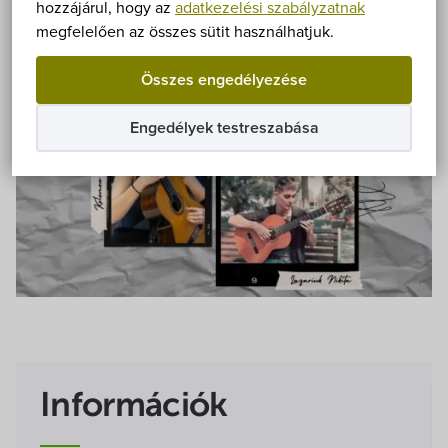
Önkormányzat
hozzájárul, hogy az
adatkezelési szabályzatnak
megfelelően az összes sütit használhatjuk.
Hírek
Összes engedélyezése
eÜgyintézés
Engedélyek testreszabása
Önkormányzati hivatal
Képviselő-testület
Választási információk
Közoktatási Intézmények
Egyesületek, alapítványok
Információk