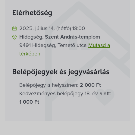
Villa Igku Kft.
Elérhetőség
Közérdekű adatok
2025. július 14. (hétfő) 18:00
Pályázatok
Hidegség, Szent András-templom
9491 Hidegség, Temető utca
Mutasd a
Dokumentumok
térképen
Belépőjegyek és jegyvásárlás
Belépőjegy a helyszínen:
2 000 Ft
Kedvezményes belépőjegy 18. év alatt:
1 000 Ft