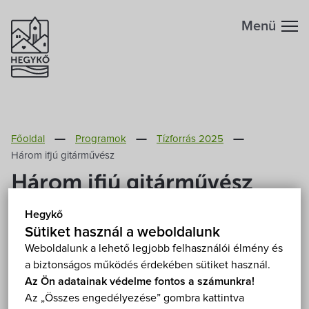
Menü
Hegykőről
Főoldal
Programok
Tízforrás 2025
Megközelítés
Szabadidő
Három ifjú gitárművész
Három ifjú gitárművész
Fontos telefonszámok
Szállások
Hegykő
2025. július 14. (hétfő) 18:00
Földrajzi adottság
Sütiket használ a weboldalunk
Éttermek
Hidegség, Szent András-templom 9491 Hidegség,
Weboldalunk a lehető legjobb felhasználói élmény és
Temető utca
Mutasd a térképen
a biztonságos működés érdekében sütiket használ.
Éghajlat
Programok
Fizetős
Fedett helyen
Koncert
Az Ön adatainak védelme fontos a számunkra!
Az „Összes engedélyezése” gombra kattintva
Hegykő történelme