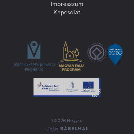
Impresszum
Kapcsolat
©2026 Hegykő
site by