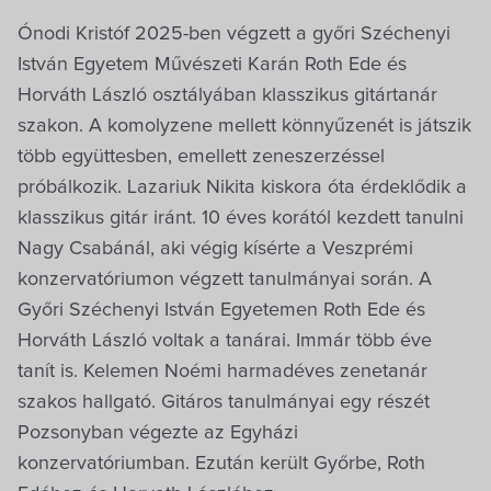
Ónodi Kristóf 2025-ben végzett a győri Széchenyi
István Egyetem Művészeti Karán Roth Ede és
Horváth László osztályában klasszikus gitártanár
szakon. A komolyzene mellett könnyűzenét is játszik
több együttesben, emellett zeneszerzéssel
próbálkozik. Lazariuk Nikita kiskora óta érdeklődik a
klasszikus gitár iránt. 10 éves korától kezdett tanulni
Nagy Csabánál, aki végig kísérte a Veszprémi
konzervatóriumon végzett tanulmányai során. A
Győri Széchenyi István Egyetemen Roth Ede és
Horváth László voltak a tanárai. Immár több éve
tanít is. Kelemen Noémi harmadéves zenetanár
szakos hallgató. Gitáros tanulmányai egy részét
Pozsonyban végezte az Egyházi
konzervatóriumban. Ezután került Győrbe, Roth