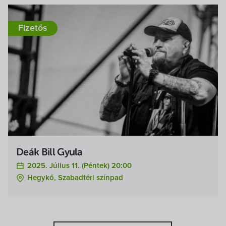
Fizetős
Deák Bill Gyula
2025. Július 11. (péntek) 20:00
Hegykő, Szabadtéri színpad