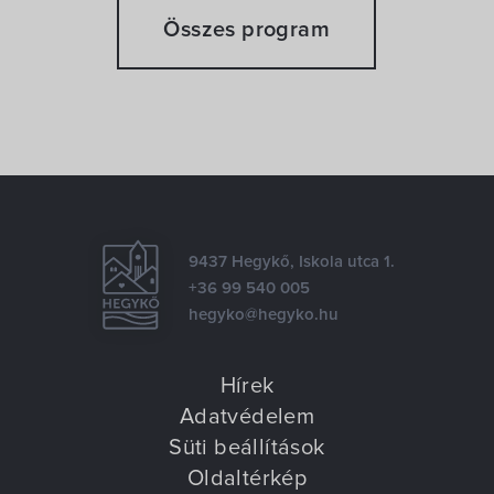
Összes program
9437 Hegykő, Iskola utca 1.
+36 99 540 005
hegyko@hegyko.hu
Hírek
Adatvédelem
Süti beállítások
Oldaltérkép