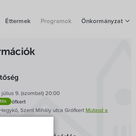
Éttermek
Programok
Önkormányzat
Hírek
rmációk
eÜgyintézés
Önkormányzati hivatal
etőség
Képviselő-testület
július 9. (szombat) 20:00
Választási információk
etős
Koncert
Szabadtéri
ő, grófkert
Közoktatási Intézmények
Hegykő, Szent Mihály utca Grófkert
Mutasd a
pen
Egyesületek, alapítványok