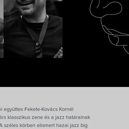
ei együttes Fekete-Kovács Kornél
rs klasszikus zene és a jazz határainak
 széles körben elismert hazai jazz big