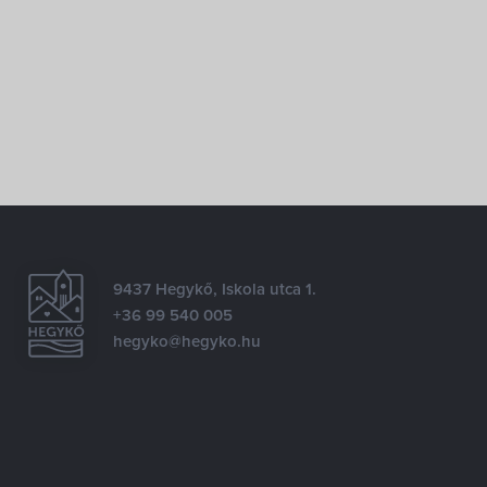
9437 Hegykő, Iskola utca 1.
+36 99 540 005
hegyko@hegyko.hu