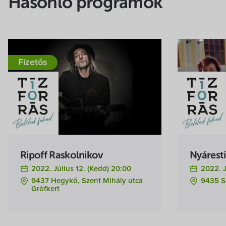
Hasonló programok
Fizetős
Ripoff Raskolnikov
Nyárest
2022. Július 12. (kedd) 20:00
2022. J
9437 Hegykő, Szent Mihály utca
9435 Sa
Grófkert