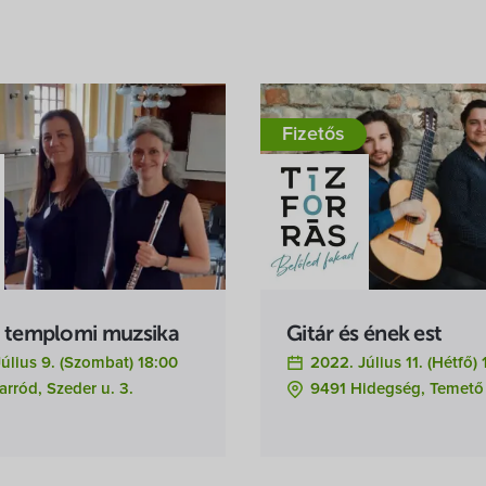
Fizetős
i templomi muzsika
Gitár és ének est
úlius 9. (szombat) 18:00
2022. Július 11. (hétfő)
rród, Szeder u. 3.
9491 Hidegség, Temető