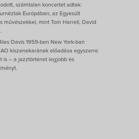
godott, számtalan koncertet adtak:
turnéztak Európában, az Egyesült
ás művészekkel, mint Tom Harrell, David
.
iles Davis 1959-ben New York-ban
A MAO kiszenekarának előadása egyszerre
t is – a jazztörténet legjobb és
lményt.