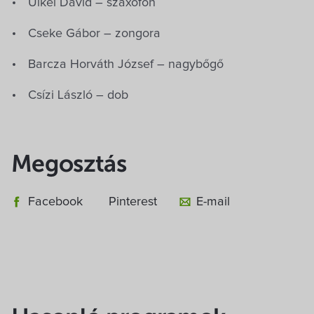
Ülkei Dávid – szaxofon
Cseke Gábor – zongora
Barcza Horváth József – nagybőgő
Csízi László – dob
Megosztás
Facebook
Pinterest
E-mail