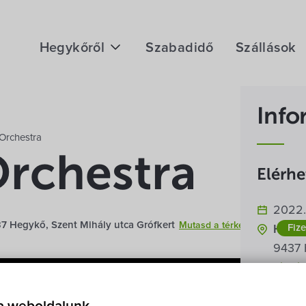
Hegykőről
Szabadidő
Szállások
Megközelítés
Info
Fontos telefonszámok
Orchestra
Földrajzi adottság
rchestra
Elérh
Éghajlat
2022. 
Hegykő történelme
7 Hegykő, Szent Mihály utca Grófkert
Mutasd a térképen
Fiz
Hegyk
9437 
térké