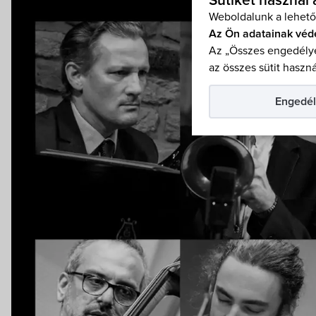
Sütiket használ
Weboldalunk a lehető
Az Ön adatainak véd
Az „Összes engedélye
az összes sütit haszná
Engedél