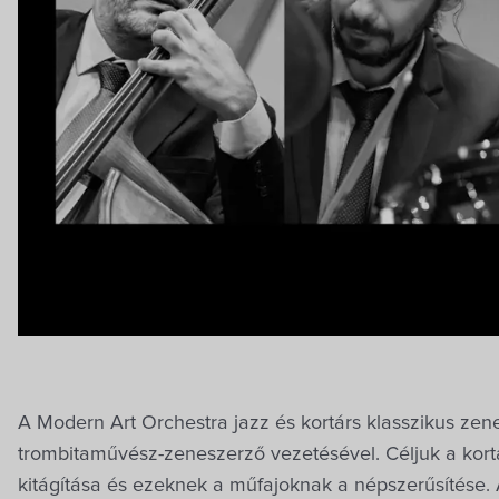
A Modern Art Orchestra jazz és kortárs klasszikus zen
trombitaművész-zeneszerző vezetésével. Céljuk a kortá
kitágítása és ezeknek a műfajoknak a népszerűsítése. A