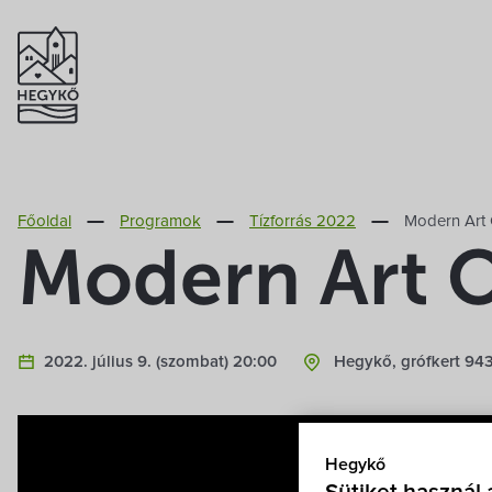
Főoldal
Programok
Tízforrás 2022
Modern Art 
Modern Art O
2022. július 9. (szombat) 20:00
Hegykő, grófkert 943
Hegykő