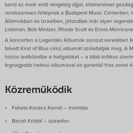
band az évek alatt rengeteg díjjal, elismeréssel gazda
rendszeresen fellépnek a Budapest Music Centerben, 
Államokban és Izraelben, játszottak már olyan legend
Liebman, Bob Mintzer, Rhoda Scott és Ennio Morricone
A koncerten a Legendás Albumok sorozat keretében M
felvett Kind of Blue című albumát szólaltatják meg. 
hozza testközelbe a hallgatókat – a több kritikus szerin
legnagyobb hatású albumával és garantál friss zenei é
Közreműködik
Fekete-Kovács Kornél – trombita
Bacsó Kristóf – szaxofon