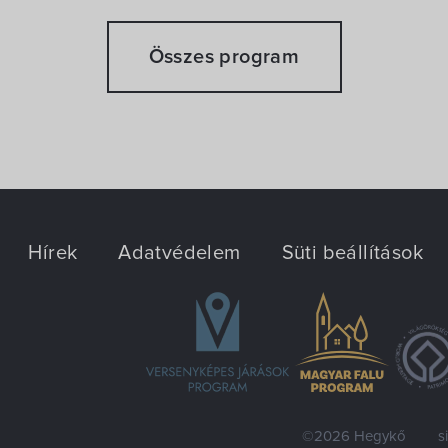
Összes program
Hírek
Adatvédelem
Süti beállítások
©2026 Hegykő
s