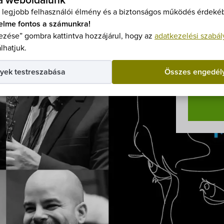
 a weboldalunk
Belépő
 legjobb felhasználói élmény és a biztonságos működés érdekéb
Belép
elme fontos a számunkra!
zése” gombra kattintva hozzájárul, hogy az
adatkezelési szabál
Elővé
lhatjuk.
Kedve
Jegye
yek testreszabása
Összes engedél