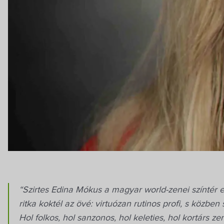
“Szirtes Edina Mókus a magyar world-zenei színtér 
ritka koktél az övé: virtuózan rutinos profi, s közbe
Hol folkos, hol sanzonos, hol keleties, hol kortárs 