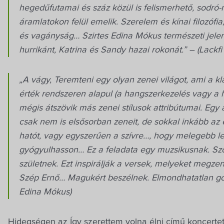
hegedűfutamai és száz közül is felismerhető, sodró
áramlatokon felül emelik. Szerelem és kínai filozófi
és vagányság… Szirtes Edina Mókus természeti jele
hurrikánt, Katrina és Sandy hazai rokonát.” – (Lackfi
„A vágy, Teremteni egy olyan zenei világot, ami a k
érték rendszeren alapul (a hangszerkezelés vagy a 
mégis átszövik más zenei stílusok attribútumai. Egy
csak nem is elsősorban zeneit, de sokkal inkább az
hatót, vagy egyszerűen a szívre…, hogy melegebb le
gyógyulhasson… Ez a feladata egy muzsikusnak. Szol
születnek. Ezt inspirálják a versek, melyeket megzen
Szép Ernő… Magukért beszélnek. Elmondhatatlan gon
Edina Mókus)
Hidegségen az Így szerettem volna élni című koncertet