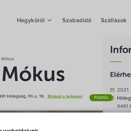
Hegykőről
Szabadidő
Szállások
Megközelítés
Info
Fontos telefonszámok
a Mókus
Földrajzi adottság
a Mókus
Elérh
Éghajlat
2021. 
Hegykő történelme
91 Hidegség, Fő u. 19,
Mutasd a térképen
Fizetős
Konce
Hideg
9491 
Belépő