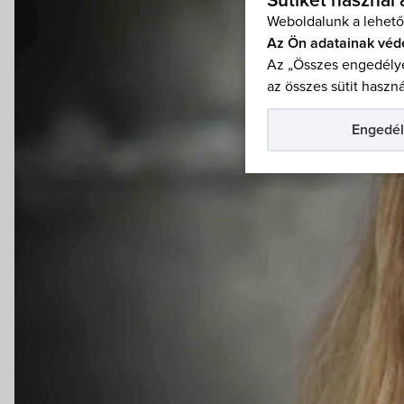
Sütiket használ
Weboldalunk a lehető
Az Ön adatainak véd
Az „Összes engedélye
az összes sütit haszná
Engedél