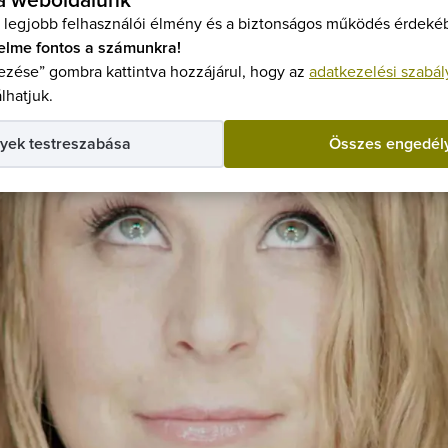
 a weboldalunk
Belép
 legjobb felhasználói élmény és a biztonságos működés érdekéb
Kedve
elme fontos a számunkra!
zése” gombra kattintva hozzájárul, hogy az
adatkezelési szabál
lhatjuk.
yek testreszabása
Összes engedél