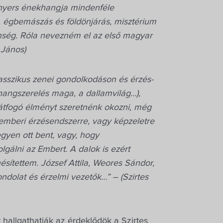
-nyers énekhangja mindenféle
a, égbemászás és földönjárás, misztérium
nség. Róla nevezném el az első magyar
 János)
lasszikus zenei gondolkodáson és érzés-
hangszerelés maga, a dallamvilág…),
 átfogó élményt szeretnénk okozni, még
 emberi érzésendszerre, vagy képzeletre
gyen ott bent, vagy, hogy
gálni az Embert. A dalok is ezért
ésítettem. József Attila, Weores Sándor,
dolat és érzelmi vezetők…” – (Szirtes
 hallgathatják az érdeklődök a Szirtes