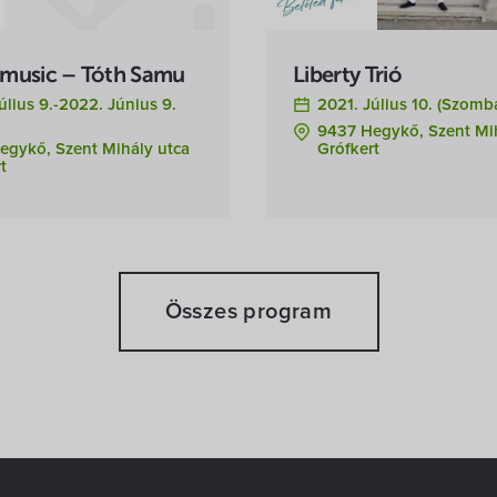
music – Tóth Samu
Liberty Trió
úlius 9.-2022. Június 9.
2021. Július 10. (szomb
9437 Hegykő, Szent Mi
egykő, Szent Mihály utca
Grófkert
t
Összes program