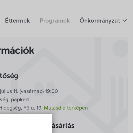
Éttermek
Programok
Önkormányzat
Hírek
rmációk
eÜgyintézés
Önkormányzati hivatal
etőség
Képviselő-testület
július 11. (vasárnap) 19:00
Választási információk
rt
Szabadtéri
ség, papkert
Közoktatási Intézmények
Hidegség, Fő u. 19,
Mutasd a térképen
Egyesületek, alapítványok
jegyek és jegyvásárlás