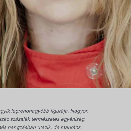
egyik legrendhagyóbb figurája. Nagyon
n száz százalék természetes egyéniség.
zenés hangzásban utazik, de markáns