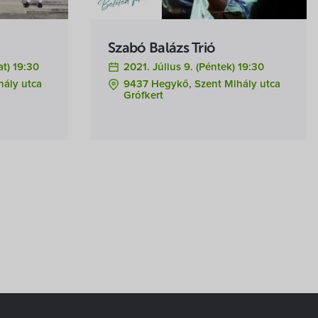
Szabó Balázs Trió
at) 19:30
2021. Július 9. (péntek) 19:30
hály utca
9437 Hegykő, Szent Mihály utca
Grófkert