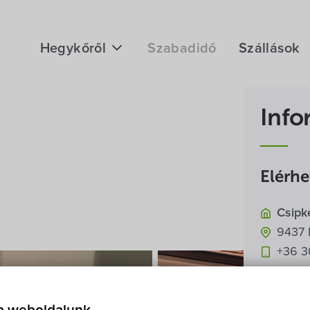
Hegykőről
Szabadidő
Szállások
Megközelítés
Info
Fontos telefonszámok
Földrajzi adottság
Elérh
Éghajlat
Csipk
Hegykő történelme
9437
+36 3
csipk
http: