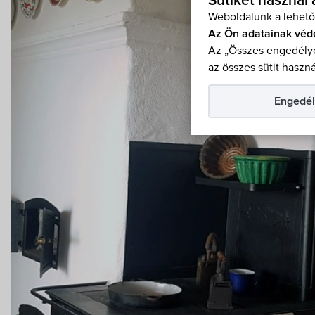
Sütiket használ
Weboldalunk a lehető
Az Ön adatainak véd
Az „Összes engedélye
az összes sütit haszná
Engedél