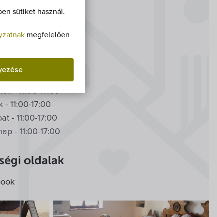
Villa Igku Kft.
en sütiket használ.
Közérdekű adatok
yzatnak
megfelelően
 01. - Szeptember 30.
Pályázatok
- zárva
 11:00-17:00
yezése
Dokumentumok
 - 11:00-17:00
tök - 11:00-17:00
 - 11:00-17:00
t - 11:00-17:00
ap - 11:00-17:00
égi oldalak
book