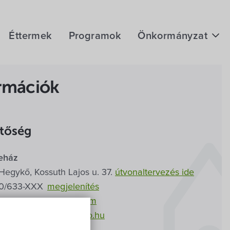
Éttermek
Programok
Önkormányzat
Hírek
rmációk
eÜgyintézés
Önkormányzati hivatal
etőség
Képviselő-testület
eház
Választási információk
Hegykő,
Kossuth Lajos u. 37.
útvonaltervezés ide
Közoktatási Intézmények
0/633-
XXX
megjelenítés
ehaz.hegyko@gmail.com
Egyesületek, alapítványok
//www.csipkehaz-hegyko.hu