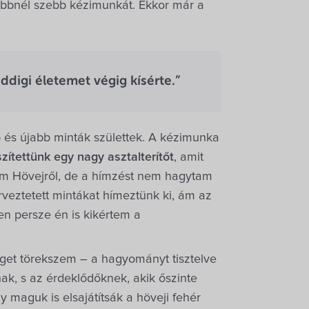
zebbnél szebb kézimunkát. Ekkor már a
digi életemet végig kísérte.”
 és újabb minták születtek. A kézimunka
zítettünk egy nagy asztalterítőt
, amit
m Hövejről, de a hímzést nem hagytam
veztetett mintákat hímeztünk ki, ám az
en persze én is kikértem a
get törekszem – a hagyományt tisztelve
ak, s az érdeklődőknek, akik őszinte
y maguk is elsajátítsák a höveji fehér