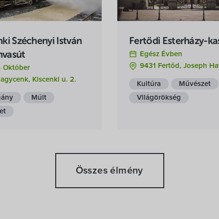
ki Széchenyi István
Fertődi Esterházy-ka
vasút
Egész Évben
9431 Fertőd, Joseph Ha
-
Október
gycenk, Kiscenki u. 2.
Kultúra
Művészet
ány
Múlt
Világörökség
et
Összes élmény