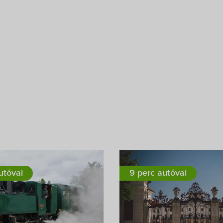
utóval
9 perc autóval