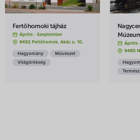
Fertőhomoki tájház
Nagycen
Április -
Szeptember
Múzeum
9492 Fertőhomok, Akác u. 10.
Április 
9485 Na
Hagyomány
Művészet
Világörökség
Hagyom
Termész