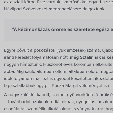
az asztalt körbe ülve varrtuk ismerősökkel együtt a s
Háziipari Szövetkezet megrendelésére dolgoztunk.
“A kézimunkázás öröme és szeretete egész ed
Egyre bővült a pókozások (lyukhímzések) száma, újabb
iránti kereslet folyamatosan nőtt,
még Sztálinnak is kés
négyen hímeztünk. Huszonöt éves koromban elkerülte
abba. Míg szülőfalumban éltem, általában előre megter
idők folyamán már ezt is egyedül készítettem (kezdetb
tapasztaltabbak, így pl.: Pócza Margit véleményét is.)
A nagyszülőktől kapott, szemet gyönyörködtető öröksé
– továbbadni azoknak a diákoknak, nyugdíjas társaimn
csodálattal szemlélik alkotásaimat, s vágynak arra, hog