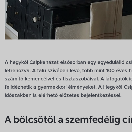
A hegykői Csipkeházat elsősorban egy egyedülálló cs
létrehozva. A falu szívében lévő, több mint 100 éves 
számító kemencéivel és tisztaszobáival. A látogatók 
felidézhetik a gyermekkori élményeket. A Hegykői Csi
időszakban is elérhető előzetes bejelentkezéssel.
A bölcsőtől a szemfedélig cí