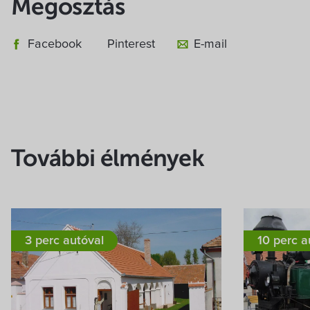
Megosztás
Facebook
Pinterest
E-mail
További élmények
3 perc autóval
10 perc a