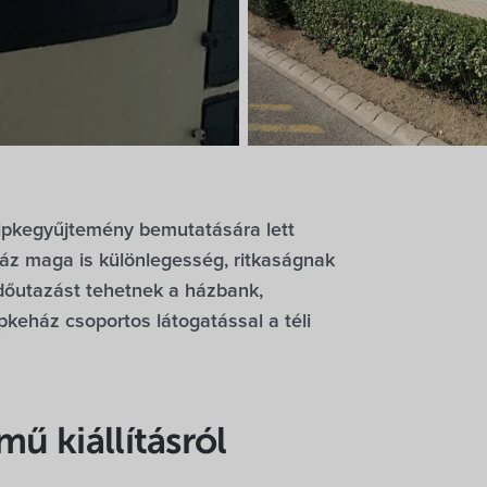
ipkegyűjtemény bemutatására lett
ház maga is különlegesség, ritkaságnak
időutazást tehetnek a házbank,
pkeház csoportos látogatással a téli
mű kiállításról