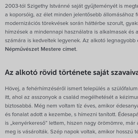
2003-tól Szigethy Istvánné saját gyűjteményét is megt
a koporsóig, az élet minden jelentősebb állomásához fű
modernizációs törekvések során háttérbe szorult, gya
hímzések a mindennapi használatra is alkalmasak és 
számára is kedveltek legyenek. Az alkotó legnagyobb 
Népművészet Mestere címet
.
Az alkotó rövid története saját szavaiv
Hövej, a fehérhímzéséről ismert település a szülőfalu
itt, ahol az asszonyok a család megélhetését a kézimu
biztosabbá. Még nem voltam tíz éves, amikor édesanyám
és fonalat adott a kezembe, s hímezni tanított. Édesap
is „kenyérkereső” lettem, hiszen nagy örömömre, már a
meg is vásárolták. Szép napok voltak, amikor hosszú t