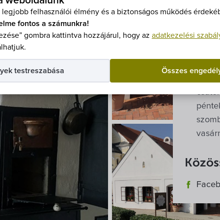
 a weboldalunk
 legjobb felhasználói élmény és a biztonságos működés érdekéb
Nyitva
elme fontos a számunkra!
zése” gombra kattintva hozzájárul, hogy az
adatkezelési szabál
Május
lhatjuk.
hétfő 
kedd -
yek testreszabása
Összes engedél
szerda
csütör
péntek
szomba
vasárn
Közöss
Face