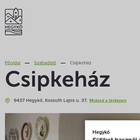
Főoldal
Szabadidő
Csipkeház
Csipkeház
9437 Hegykő, Kossuth Lajos u. 37.
Mutasd a térképen
Hegykő