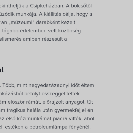
ekinthetjük a Csipkeházban. A bölcsőtől
ződik munkája. A kiállítás célja, hogy a
kran „múzeumi” darabként kezelt
a tágabb értelemben vett közönség
elismerés amiben részesült a
al
m. Több, mint negyedszázadnyi időt éltem
nkázásból befolyt összeggel tették
 először rámát, előrajzolt anyagot, tűt
ám tragikus halála után gyermekfejjel én
z első kézimunkámat piacra vitték, ahol
éli estéken a petróleumlámpa fényénél,