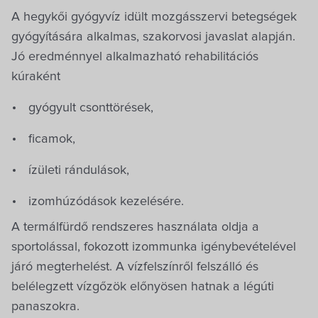
A hegykői gyógyvíz idült mozgásszervi betegségek
gyógyítására alkalmas, szakorvosi javaslat alapján.
Jó eredménnyel alkalmazható rehabilitációs
kúraként
gyógyult csonttörések,
ficamok,
ízületi rándulások,
izomhúzódások kezelésére.
A termálfürdő rendszeres használata oldja a
sportolással, fokozott izommunka igénybevételével
járó megterhelést. A vízfelszínről felszálló és
belélegzett vízgőzök előnyösen hatnak a légúti
panaszokra.