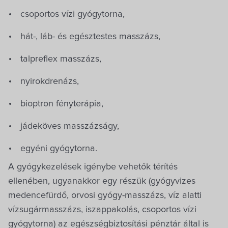
csoportos vízi gyógytorna,
hát-, láb- és egésztestes masszázs,
talpreflex masszázs,
nyirokdrenázs,
bioptron fényterápia,
jádeköves masszázságy,
egyéni gyógytorna.
A gyógykezelések igénybe vehetők térítés
ellenében, ugyanakkor egy részük (gyógyvizes
medencefürdő, orvosi gyógy-masszázs, víz alatti
vízsugármasszázs, iszappakolás, csoportos vízi
gyógytorna) az egészségbiztosítási pénztár által is