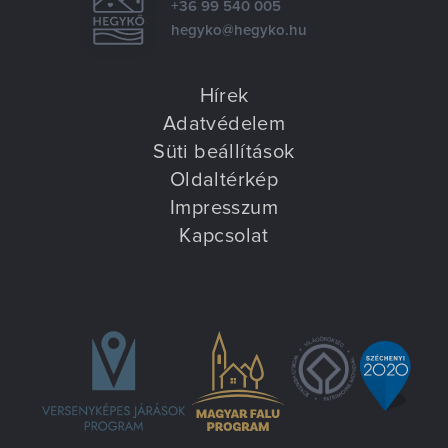
+36 99 540 005
hegyko@hegyko.hu
Hírek
Adatvédelem
Süti beállítások
Oldaltérkép
Impresszum
Kapcsolat