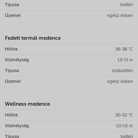
Típusa
beltéri
Üzemel
egész évben
Fedett termál medence
Hőfok
36-38 °C
Vízmélység
1,0-1,1 m
Típusa
szabadtéri
Üzemel
egész évben
Wellness medence
Hőfok
30-32 °C
Vízmélység
1,0-1,5 m
Típusa
beltéri