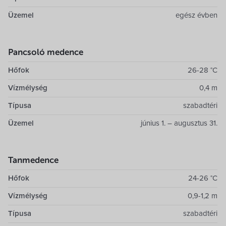
Üzemel
egész évben
Pancsoló medence
Hőfok
26-28 °C
Vízmélység
0,4 m
Típusa
szabadtéri
Üzemel
június 1. – augusztus 31.
Tanmedence
Hőfok
24-26 °C
Vízmélység
0,9-1,2 m
Típusa
szabadtéri