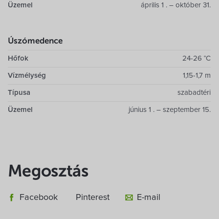
Üzemel
április 1 . – október 31.
Úszómedence
Hőfok
24-26 °C
Vízmélység
1,15-1,7 m
Típusa
szabadtéri
Üzemel
június 1 . – szeptember 15.
Megosztás
Facebook
Pinterest
E-mail