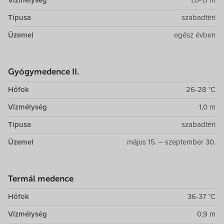
Vízmélység
1,0-1,1 m
Típusa
szabadtéri
Üzemel
egész évben
Gyógymedence II.
Hőfok
26-28 °C
Vízmélység
1,0 m
Típusa
szabadtéri
Üzemel
május 15. – szeptember 30.
Termál medence
Hőfok
36-37 °C
Vízmélység
0,9 m