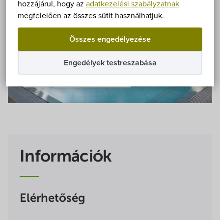
Önkormányzat
hozzájárul, hogy az
adatkezelési szabályzatnak
megfelelően az összes sütit használhatjuk.
Hírek
Összes engedélyezése
eÜgyintézés
Engedélyek testreszabása
Összes kép
Önkormányzati hivatal
Képviselő-testület
Választási információk
Információk
Közoktatási Intézmények
Egyesületek, alapítványok
Elérhetőség