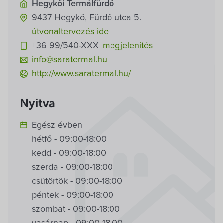
Villa Igku Kft.
Hegykői Termálfürdő
9437
Hegykő,
Fürdő utca 5.
Közérdekű adatok
útvonaltervezés ide
+36 99/540-
XXX
megjelenítés
Pályázatok
info@saratermal.hu
http://www.saratermal.hu/
Dokumentumok
Nyitva
Egész évben
hétfő - 09:00-18:00
kedd - 09:00-18:00
szerda - 09:00-18:00
csütörtök - 09:00-18:00
péntek - 09:00-18:00
szombat - 09:00-18:00
vasárnap - 09:00-18:00