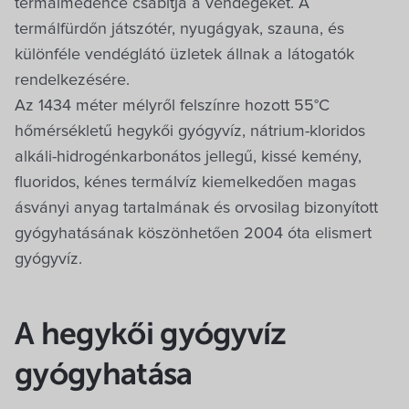
termálmedence csábítja a vendégeket. A
termálfürdőn játszótér, nyugágyak, szauna, és
különféle vendéglátó üzletek állnak a látogatók
rendelkezésére.
Az 1434 méter mélyről felszínre hozott 55°C
hőmérsékletű hegykői gyógyvíz, nátrium-kloridos
alkáli-hidrogénkarbonátos jellegű, kissé kemény,
fluoridos, kénes termálvíz kiemelkedően magas
ásványi anyag tartalmának és orvosilag bizonyított
gyógyhatásának köszönhetően 2004 óta elismert
gyógyvíz.
A hegykői gyógyvíz
gyógyhatása