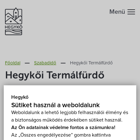
Menü
Hegykőről
Főoldal
Szabadidő
Hegykői Termálfürdő
Megközelítés
Szabadidő
Hegykői Termálfürdő
Fontos telefonszámok
Szállások
9437 Hegykő, Fürdő utca 5.
Mutasd a térképen
Hegykő
Földrajzi adottság
Sütiket használ a weboldalunk
Éttermek
Weboldalunk a lehető legjobb felhasználói élmény és
a biztonságos működés érdekében sütiket használ.
Éghajlat
Programok
Az Ön adatainak védelme fontos a számunkra!
Az „Összes engedélyezése” gombra kattintva
Hegykő történelme