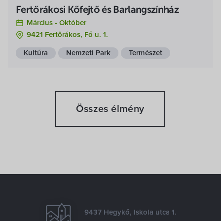
Fertőrákosi Kőfejtő és Barlangszínház
Március -
Október
9421 Fertőrákos, Fő u. 1.
Kultúra
Nemzeti Park
Természet
Összes élmény
9437 Hegykő, Iskola utca 1.